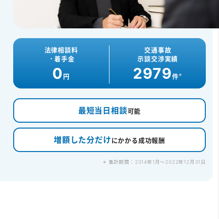
法律相談料
交通事故
・着手金
示談交渉実績
0
2979
※
円
件
最短当日相談
可能
増額した分だけ
にかかる成功報酬
※ 集計期間：2014年1月～2022年12月31日