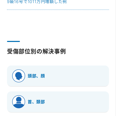
9級16号で1011万円増額した例
受傷部位別の解決事例
頭部、顔
首、頚部