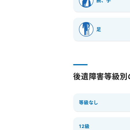
腕、手
足
後遺障害等級別
等級なし
12級