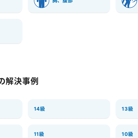
胸、腹部
の解決事例
14級
13級
11級
10級