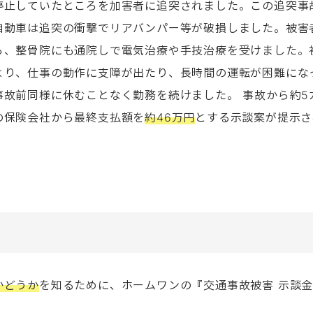
停止していたところを加害者に追突されました。この追突事
自動車は追突の衝撃でリアバンパー等が破損しました。被害
ら、整骨院にも通院しで電気治療や手技治療を受けました。
より、仕事の動作に支障が出たり、長時間の運転が困難にな
事故前同様に休むことなく勤務を続けました。 事故から約5
の保険会社から最終支払額を
約46万円
とする示談案が提示さ
かどうか
を知るために、ホームワンの『交通事故被害 示談