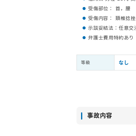
受傷部位： 首，腰
受傷内容： 頚椎捻
示談妥結法：任意交
弁護士費用特約あり
なし
等級
事故内容