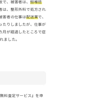
故で、被害者は、
頸椎捻
者は、整形外科で処方され
被害者の仕事は
配送業
で、
ったりしましたが、仕事が
カ月が経過したところで症
れました。
金無料査定サービス』を申