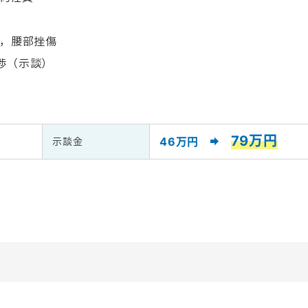
挫，腰部挫傷
渉（示談）
79万円
46万円
示談金