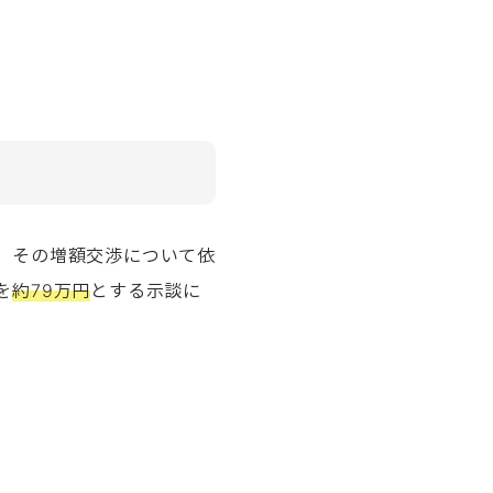
、その増額交渉について依
を
約79万円
とする示談に
。