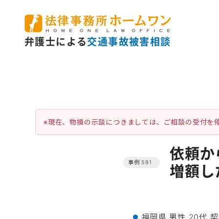
弁護士による
交通事故被害相談
※現在、物損の示談につきましては、ご相談の受付を
依頼か
事例 591
増額し
福岡県
男性
20代
契